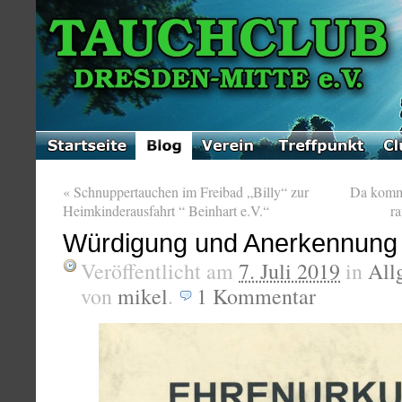
«
Schnuppertauchen im Freibad „Billy“ zur
Da kommt
Heimkinderausfahrt “ Beinhart e.V.“
r
Würdigung und Anerkennung
Veröffentlicht am
7. Juli 2019
in
All
von
mikel
.
1
Kommentar