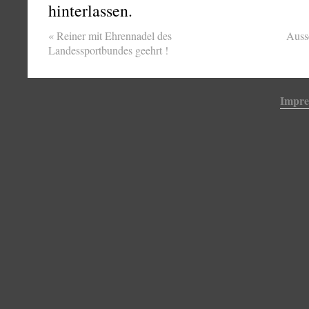
hinterlassen.
«
Reiner mit Ehrennadel des
Auss
Landessportbundes geehrt !
Impr