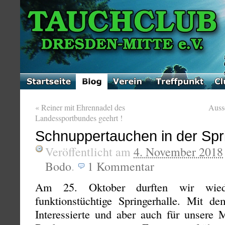
«
Reiner mit Ehrennadel des
Auss
Landessportbundes geehrt !
Schnuppertauchen in der Spr
Veröffentlicht am
4. November 2018
Bodo
.
1
Kommentar
Am 25. Oktober durften wir wie
funktionstüchtige Springerhalle. Mit d
Interessierte und aber auch für unsere 