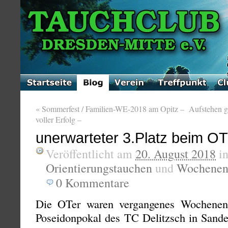
«
Sommerfest / Familien-WE-2018 am Opitz –
Aufstehen ge
voller Erfolg –
unerwarteter 3.Platz beim OT
Veröffentlicht am
20. August 2018
i
Orientierungstauchen
und
Wochenend
0
Kommentare
Die OTer waren vergangenes Wochenend
Poseidonpokal des TC Delitzsch in Sander