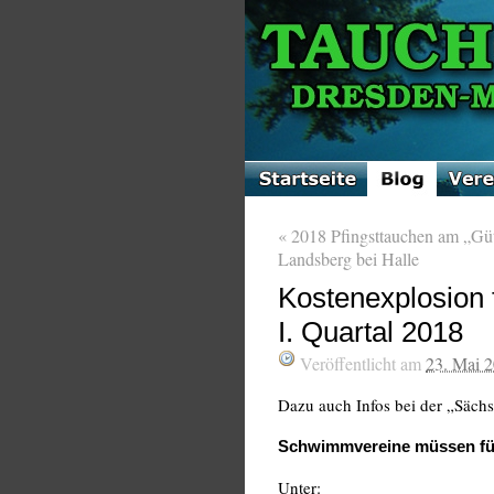
«
2018 Pfingsttauchen am „Güt
Landsberg bei Halle
Kostenexplosion
I. Quartal 2018
Veröffentlicht am
23. Mai 
Dazu auch Infos bei der „Säch
Schwimmvereine müssen für
Unter: