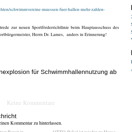
ichten/schwimmvereine-muessen-fuer-hallen-mehr-zahlen-
rede zur neuen Sportförderrichtlinie beim Hauptausschuss des
rtbürgermeister, Herrn Dr. Lames, anders in Erinnerung!
enexplosion für Schwimmhallennutzung ab
Keine Kommentare
hricht
inen Kommentar zu hinterlassen.
zer Berg“ in
OTTO-Pokal ist wieder zu Hause
»