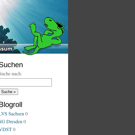
Suchen
Suche nach:
Blogroll
LVS Sachsen
0
SG Dresden
0
VDST
0