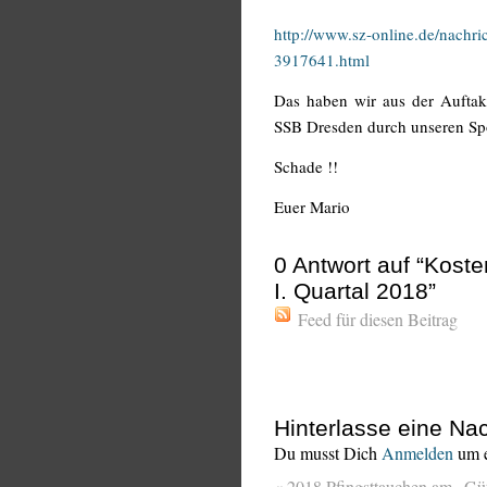
http://www.sz-online.de/nachr
3917641.html
Das haben wir aus der Auftakt
SSB Dresden durch unseren Spo
Schade !!
Euer Mario
0
Antwort auf “Kost
I. Quartal 2018”
Feed für diesen Beitrag
Hinterlasse eine Nac
Du musst Dich
Anmelden
um e
«
2018 Pfingsttauchen am „Güt