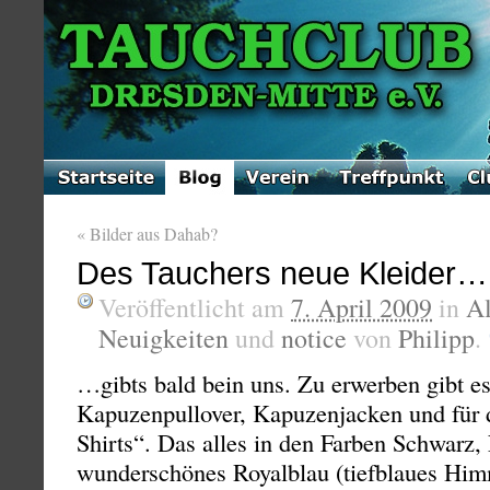
«
Bilder aus Dahab?
Des Tauchers neue Kleider…
Veröffentlicht am
7. April 2009
in
A
Neuigkeiten
und
notice
von
Philipp
.
…gibts bald bein uns. Zu erwerben gibt es 
Kapuzenpullover, Kapuzenjacken und für 
Shirts“. Das alles in den Farben Schwarz,
wunderschönes Royalblau (tiefblaues Him