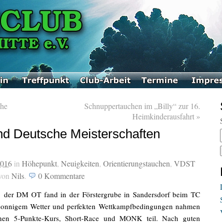
he
Schnuppertauchen im „Billy“ zur 16.
Heimkinderausfahrt
»
nd Deutsche Meisterschaften
2016
in
Höhepunkt
,
Neuigkeiten
,
Orientierungstauchen
,
VDST
von
Nils
.
0
Kommentare
 der DM OT fand in der Förstergrube in Sandersdorf beim TC
ei sonnigem Wetter und perfekten Wettkampfbedingungen nahmen
inen 5-Punkte-Kurs, Short-Race und MONK teil. Nach guten