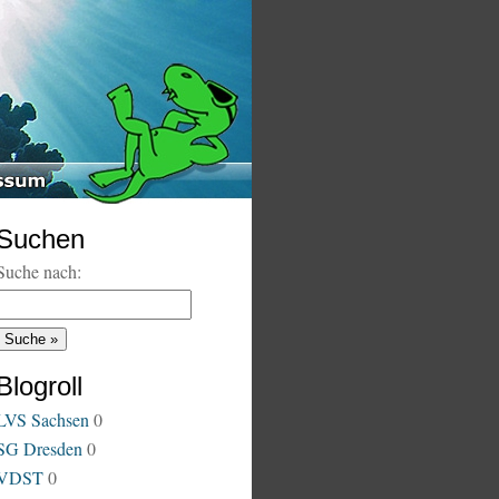
Suchen
Suche nach:
Blogroll
LVS Sachsen
0
SG Dresden
0
VDST
0