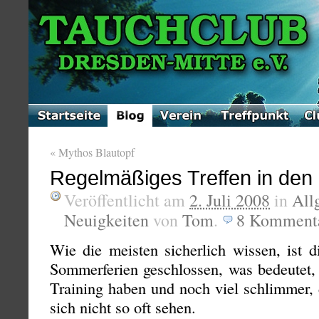
«
Mythos Blautopf
Regelmäßiges Treffen in den 
Veröffentlicht am
2. Juli 2008
in
All
Neuigkeiten
von
Tom
.
8
Komment
Wie die meisten sicherlich wissen, ist 
Sommerferien geschlossen, was bedeutet, 
Training haben und noch viel schlimmer,
sich nicht so oft sehen.