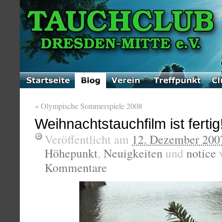
«
Olympische Sommerspiele 2008
Weihnachtstauchfilm ist fertig
Veröffentlicht am
12. Dezember 200
Höhepunkt
,
Neuigkeiten
und
notice
Kommentare