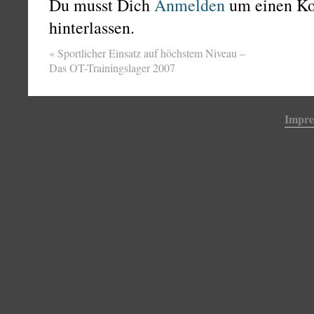
Du musst Dich
Anmelden
um einen K
hinterlassen.
«
Sportlicher Einsatz auf höchstem Niveau –
Das OT-Trainingslager 2007
Impr