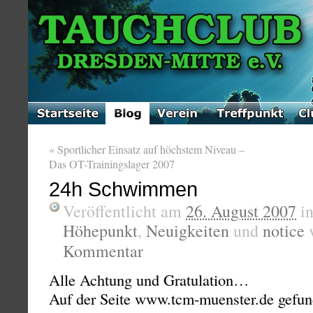
«
Sportlicher Einsatz auf höchstem Niveau –
Das OT-Trainingslager 2007
24h Schwimmen
Veröffentlicht am
26. August 2007
i
Höhepunkt
,
Neuigkeiten
und
notice
Kommentar
Alle Achtung und Gratulation…
Auf der Seite www.tcm-muenster.de gefun