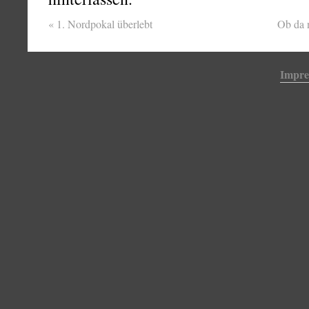
«
1. Nordpokal überlebt
Ob da 
Impr