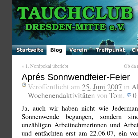
«
1. Nordpokal überlebt
Ob da 
Aprés Sonnwendfeier-Feier
Veröffentlicht am
25. Juni 2007
in
A
Wochenendaktivitäten
von
Tom
.
Ja, auch wir haben nicht wie Jederma
Sonnenwende begangen, sondern si
unzähligen Arbeitnehmerinnen und Arb
und entfachten erst am 22.06.07, ein vo