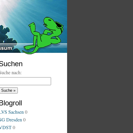
Suchen
Suche nach:
Blogroll
LVS Sachsen
0
SG Dresden
0
VDST
0