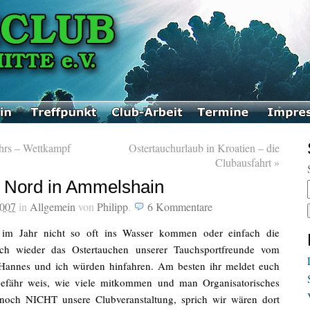
s – Wettkampf
Ostertauchurlaub in Kroatien – die
Clubausfahrt
»
t Nord in Ammelshain
2007
in
Allgemein
von
Philipp
.
6
Kommentare
st im Jahr nicht so oft ins Wasser kommen oder einfach die
sich wieder das Ostertauchen unserer Tauchsportfreunde vom
Hannes und ich würden hinfahren. Am besten ihr meldet euch
fähr weis, wie viele mitkommen und man Organisatorisches
 noch NICHT unsere Clubveranstaltung, sprich wir wären dort