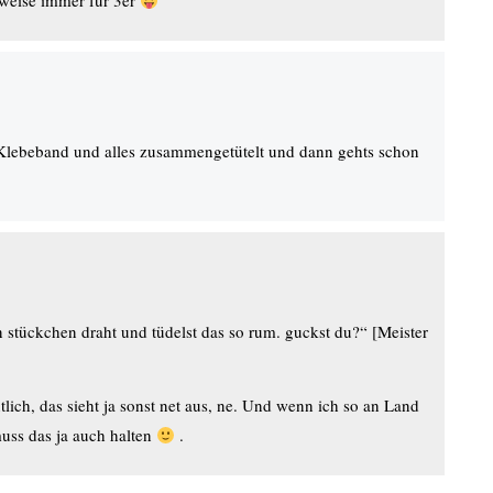
rweise immer für 3er
 Klebeband und alles zusammengetütelt und dann gehts schon
 stückchen draht und tüdelst das so rum. guckst du?“ [Meister
lich, das sieht ja sonst net aus, ne. Und wenn ich so an Land
muss das ja auch halten
.