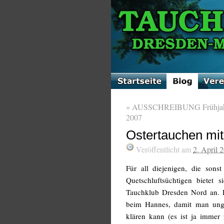
«
AUSSCHREIBUNG Frühjahr
2007
Ostertauchen mi
Veröffentlicht am
2. April 
Für all diejenigen, die son
Quetschluftsüchtigen bietet 
Tauchklub Dresden Nord an. 
beim Hannes, damit man unge
klären kann (es ist ja immer