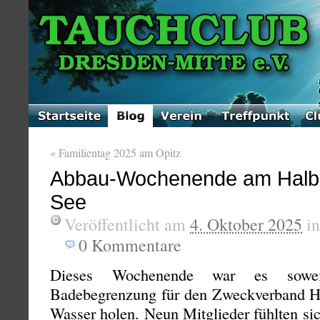
«
Familientag 2025 am Opitz
Abbau-Wochenende am Halb
See
Veröffentlicht am
4. Oktober 2025
i
0
Kommentare
Dieses Wochenende war es sowei
Badebegrenzung für den Zweckverband H
Wasser holen. Neun Mitglieder fühlten sic