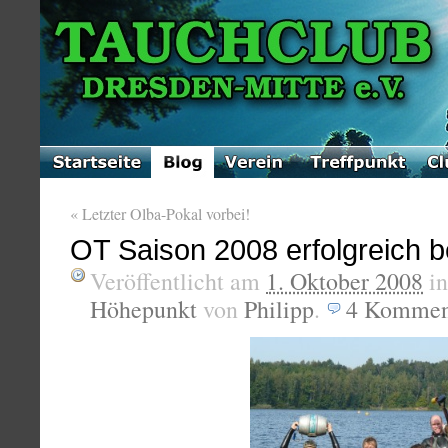
«
Letzter Olba-Pokal vorbei!
OT Saison 2008 erfolgreich 
Veröffentlicht am
1. Oktober 2008
i
Höhepunkt
von
Philipp
.
4
Kommen