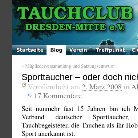
«
Mitgliederversammlung und Satzungsentwurf
Sporttaucher – oder doch nic
Veröffentlicht am
2. März 2008
in
A
17
Kommentare
Seit nunmehr fast 15 Jahren bin ich
Verband deutscher Sporttaucher
Tauchbegeisteter, die Tauchen als ihr Hob
Sport anerkannt ist.