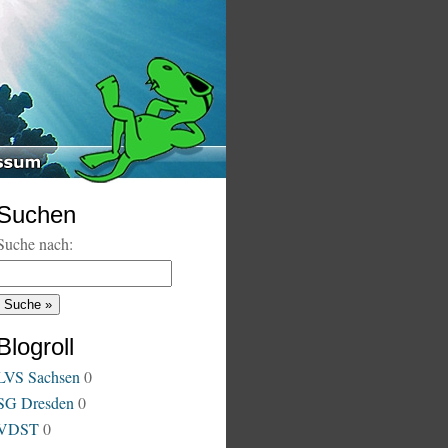
Suchen
Suche nach:
Blogroll
LVS Sachsen
0
SG Dresden
0
VDST
0