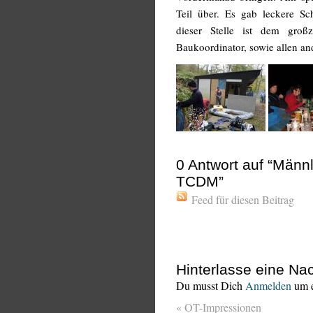
Teil über. Es gab leckere Sch
dieser Stelle ist dem gro
Baukoordinator, sowie allen an
0
Antwort auf “Männ
TCDM”
Feed für diesen Beitrag
Hinterlasse eine Nac
Du musst Dich
Anmelden
um e
«
OT-Impressionen