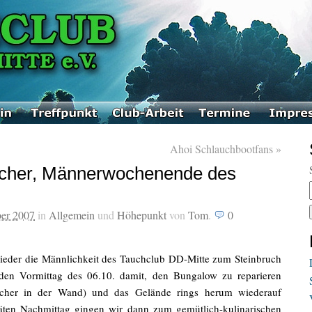
Ahoi Schlauchbootfans
»
icher, Männerwochenende des
ber 2007
in
Allgemein
und
Höhepunkt
von
Tom
.
0
ieder die Männlichkeit des Tauchclub DD-Mitte zum Steinbruch
den Vormittag des 06.10. damit, den Bungalow zu reparieren
Löcher in der Wand) und das Gelände rings herum wiederauf
ten Nachmittag gingen wir dann zum gemütlich-kulinarischen