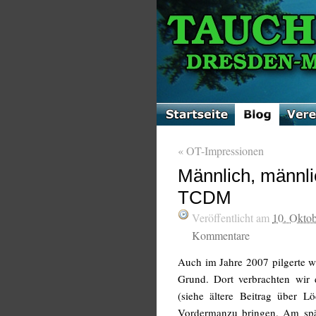
«
OT-Impressionen
Männlich, männl
TCDM
Veröffentlicht am
10. Okto
Kommentare
Auch im Jahre 2007 pilgerte w
Grund. Dort verbrachten wir 
(siehe ältere Beitrag über 
Vordermanzu bringen. Am spä