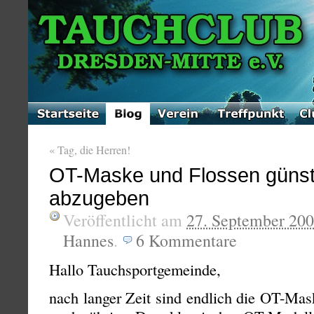
«
Tag, die Herren!
OT-Maske und Flossen günst
abzugeben
Veröffentlicht am
27. September 20
Hannes
.
6
Kommentare
Hallo Tauchsportgemeinde,
nach langer Zeit sind endlich die OT-Mask