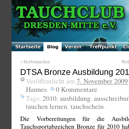
«
Herbsttauchen
Wei
DTSA Bronze Ausbildung 201
Veröffentlicht am
7. November 2009
Hannes
.
0
Kommentare
Tags:
2010
,
ausbildung
,
ausschreibu
tauchen lernen
,
tauchschein
.
Die Vorbereitungen für die Ausbi
Tauchsportabzeichen Bronze für 2010 ha