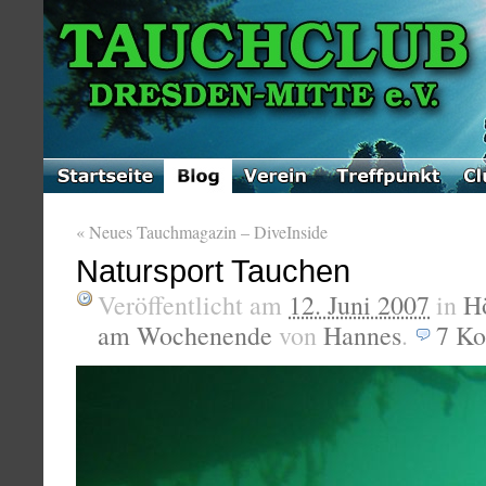
«
Neues Tauchmagazin – DiveInside
Natursport Tauchen
Veröffentlicht am
12. Juni 2007
in
H
am Wochenende
von
Hannes
.
7
Ko