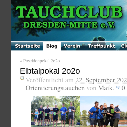
«
Poseidonpokal 2o2o
Elbtalpokal 2o2o
Veröffentlicht am
22. September 20
Orientierungstauchen
von
Maik
.
0